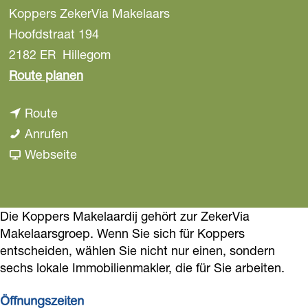
Koppers ZekerVia Makelaars
a
g
Hoofdstraat 194
e
2182 ER
Hillegom
b
Route planen
i
b
Route
s
i
K
Anrufen
K
s
o
a
Webseite
o
K
p
b
p
o
p
K
p
p
e
o
Die Koppers Makelaardij gehört zur ZekerVia
e
Makelaarsgroep. Wenn Sie sich für Koppers
p
r
p
r
entscheiden, wählen Sie nicht nur einen, sondern
e
s
p
s
sechs lokale Immobilienmakler, die für Sie arbeiten.
r
Z
e
Z
s
e
r
Öffnungszeiten
e