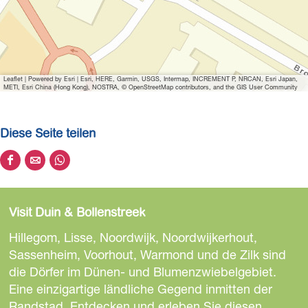
Leaflet
|
Powered by Esri | Esri, HERE, Garmin, USGS, Intermap, INCREMENT P, NRCAN, Esri Japan,
METI, Esri China (Hong Kong), NOSTRA, © OpenStreetMap contributors, and the GIS User Community
Diese Seite teilen
D
D
D
i
i
i
e
e
e
Visit Duin & Bollenstreek
s
s
s
e
e
e
Hillegom, Lisse, Noordwijk, Noordwijkerhout,
S
S
S
Sassenheim, Voorhout, Warmond und de Zilk sind
e
e
e
die Dörfer im Dünen- und Blumenzwiebelgebiet.
i
i
i
Eine einzigartige ländliche Gegend inmitten der
t
t
t
Randstad. Entdecken und erleben Sie diesen