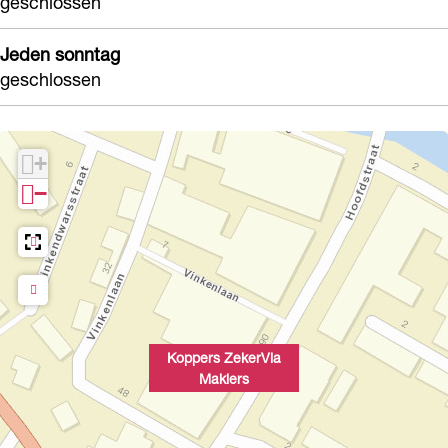
geschlossen
s
Jeden sonntag
geschlossen
+
−
Koppers ZekerVia
Maklers