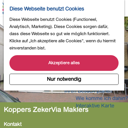
Wandern
K
S
Diese Webseite benutzt Cookies
Einkaufen
a
u
M
Essen und Trinken
G
Diese Webseite benutzt Cookies (Functioneel,
r
c
e
Kinderaktivitäten
e
Analytisch, Marketing). Diese Cookies sorgen dafür,
t
h
n
In die Natur
h
dass diese Webseite so gut wie möglich funktioniert.
e
e
ü
Polder und Seen
e
Klicke auf „Ich akzeptiere alle Cookies“, wenn du hiermit
n
Ländereien
n
einverstanden bist.
Museen und mehr
S
Aktiv und gesund
i
Akzeptiere alles
4-Tage-Wanderung
e
z
Nur notwendig
Übernachtungen
u
Ihren Besuch planen
r
Wie komme ich dahin?
H
o
Interaktive Karte
Koppers ZekerVia Maklers
m
e
Kontakt
p