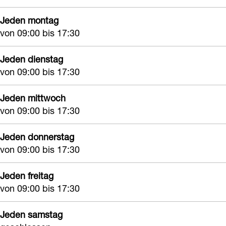
Z
k
s
k
Jeden montag
e
e
Z
e
von 09:00 bis 17:30
k
r
e
r
e
V
k
V
Jeden dienstag
r
i
e
i
von 09:00 bis 17:30
V
a
r
a
Jeden mittwoch
i
M
V
M
von 09:00 bis 17:30
a
a
i
a
M
k
a
k
Jeden donnerstag
a
l
M
l
von 09:00 bis 17:30
k
e
a
e
l
r
k
Jeden freitag
r
von 09:00 bis 17:30
e
s
l
s
r
e
Jeden samstag
s
r