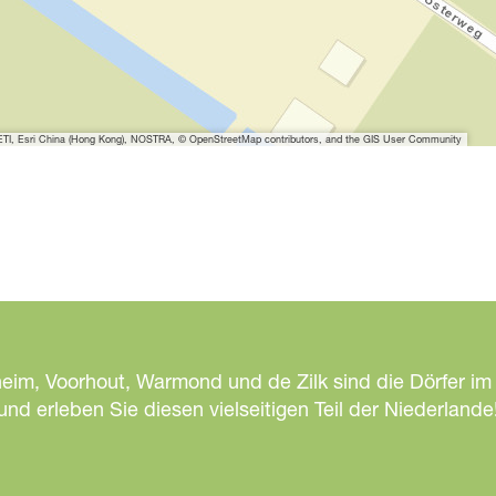
I, Esri China (Hong Kong), NOSTRA, © OpenStreetMap contributors, and the GIS User Community
heim, Voorhout, Warmond und de Zilk sind die Dörfer im
d erleben Sie diesen vielseitigen Teil der Niederlande