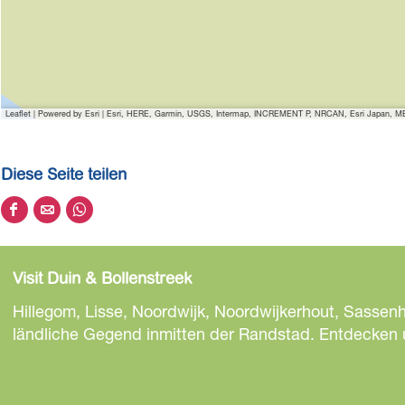
Leaflet
|
Powered by Esri | Esri, HERE, Garmin, USGS, Intermap, INCREMENT P, NRCAN, Esri Japan, MET
Diese Seite teilen
D
D
D
i
i
i
e
e
e
Visit Duin & Bollenstreek
s
s
s
e
e
e
Hillegom, Lisse, Noordwijk, Noordwijkerhout, Sassen
S
S
S
ländliche Gegend inmitten der Randstad. Entdecken un
e
e
e
i
i
i
t
t
t