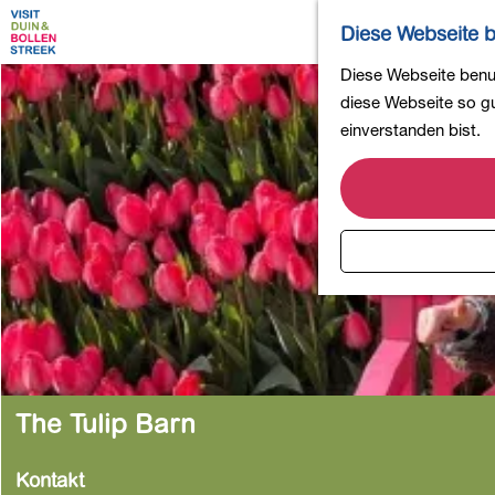
Diese Webseite b
G
Diese Webseite benut
e
diese Webseite so gut
h
einverstanden bist.
e
n
S
i
e
z
u
r
H
o
The Tulip Barn
m
e
Kontakt
p