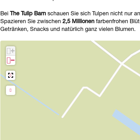
B
p
p
r
Bei
The Tulip Barn
schauen Sie sich Tulpen nicht nur an 
a
B
B
n
Spazieren Sie zwischen
2,5 Millionen
farbenfrohen Blü
r
a
a
Getränken, Snacks und natürlich ganz vielen Blumen.
n
r
r
n
n
+
−