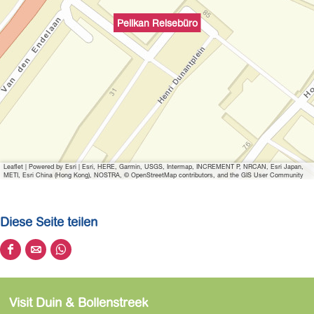
l
Pelikan Reisebüro
d
ö
f
f
n
e
n
Leaflet
|
Powered by Esri | Esri, HERE, Garmin, USGS, Intermap, INCREMENT P, NRCAN, Esri Japan,
METI, Esri China (Hong Kong), NOSTRA, © OpenStreetMap contributors, and the GIS User Community
Diese Seite teilen
D
D
D
i
i
i
e
e
e
Visit Duin & Bollenstreek
s
s
s