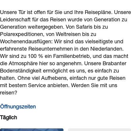
R
i
n
i
Unsere Tür ist offen für Sie und Ihre Reisepläne. Unsere
e
s
R
s
Leidenschaft für das Reisen wurde von Generation zu
i
e
e
e
Generation weitergegeben. Von Safaris bis zu
s
b
i
b
Polarexpeditionen, von Weltreisen bis zu
e
ü
s
ü
Wochenendausflügen: Wir sind das vielseitigste und
b
r
e
erfahrenste Reiseunternehmen in den Niederlanden.
r
Wir sind zu 100 % ein Familienbetrieb, und das macht
ü
o
b
o
die Atmosphäre hier so angenehm. Unsere Brabanter
r
ü
Bodenständigkeit ermöglicht es uns, es einfach zu
o
r
halten. Ohne viel Aufhebens, einfach nur gute Reisen
o
mit bestem Service anbieten. Werden Sie mit uns
reisen?
Öffnungszeiten
Täglich