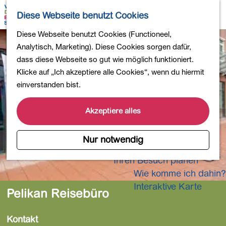
Wandern
K
S
Diese Webseite benutzt Cookies
Einkaufen
a
u
M
Essen und Trinken
G
Diese Webseite benutzt Cookies (Functioneel,
r
c
e
Kinderaktivitäten
e
Analytisch, Marketing). Diese Cookies sorgen dafür,
t
h
n
In die Natur
h
dass diese Webseite so gut wie möglich funktioniert.
e
e
ü
Polder und Seen
e
Klicke auf „Ich akzeptiere alle Cookies“, wenn du hiermit
n
Ländereien
n
einverstanden bist.
Museen und mehr
S
Aktiv und gesund
i
Akzeptiere alles
4-Tage-Wanderung
e
z
Nur notwendig
Übernachtungen
u
Ihren Besuch planen
r
Wie komme ich dahin?
H
o
Interaktive Karte
Pelikan Reisebüro
m
e
Kontakt
p