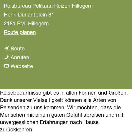
Reisbureau Pelikaan Reizen Hillegom
a
g
Henri Dunantplein 81
e
2181 EM
Hillegom
b
Route planen
i
b
Route
s
i
P
Anrufen
P
s
e
a
Webseite
e
P
l
b
l
e
i
P
i
l
k
e
Reisebedürfnisse gibt es in allen Formen und Größen.
k
Dank unserer Vielseitigkeit können alle Arten von
i
a
l
a
Reisenden zu uns kommen. Wir möchten, dass die
k
n
i
n
Menschen mit einem guten Gefühl abreisen und mit
a
R
k
R
unvergesslichen Erfahrungen nach Hause
n
e
a
e
zurückkehren