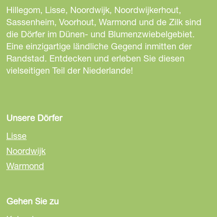
e
e
e
Hillegom, Lisse, Noordwijk, Noordwijkerhout,
S
S
S
Sassenheim, Voorhout, Warmond und de Zilk sind
e
e
e
die Dörfer im Dünen- und Blumenzwiebelgebiet.
i
i
i
Eine einzigartige ländliche Gegend inmitten der
t
t
t
Randstad. Entdecken und erleben Sie diesen
e
e
e
vielseitigen Teil der Niederlande!
t
t
t
e
e
e
i
i
i
l
l
l
Unsere Dörfer
e
e
e
Lisse
n
n
n
Noordwijk
a
a
a
Warmond
u
u
u
f
f
f
F
E
W
Gehen Sie zu
a
m
h
c
a
a