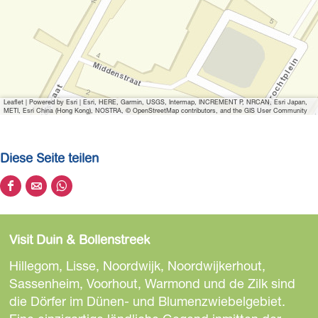
Leaflet
|
Powered by Esri | Esri, HERE, Garmin, USGS, Intermap, INCREMENT P, NRCAN, Esri Japan,
METI, Esri China (Hong Kong), NOSTRA, © OpenStreetMap contributors, and the GIS User Community
Diese Seite teilen
D
D
D
i
i
i
e
e
e
Visit Duin & Bollenstreek
s
s
s
e
e
e
Hillegom, Lisse, Noordwijk, Noordwijkerhout,
S
S
S
Sassenheim, Voorhout, Warmond und de Zilk sind
e
e
e
die Dörfer im Dünen- und Blumenzwiebelgebiet.
i
i
i