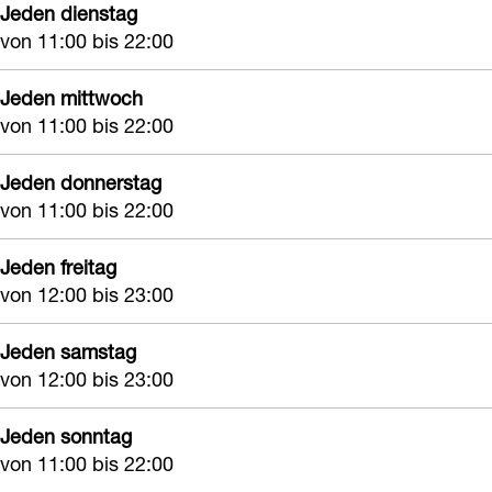
Jeden dienstag
z
a
a
von 11:00 bis 22:00
i
l
l
a
i
i
Jeden mittwoch
l
t
t
von 11:00 bis 22:00
i
ä
ä
t
t
Jeden donnerstag
t
von 11:00 bis 22:00
ä
e
e
t
n
n
Jeden freitag
e
von 12:00 bis 23:00
n
Jeden samstag
von 12:00 bis 23:00
Jeden sonntag
von 11:00 bis 22:00