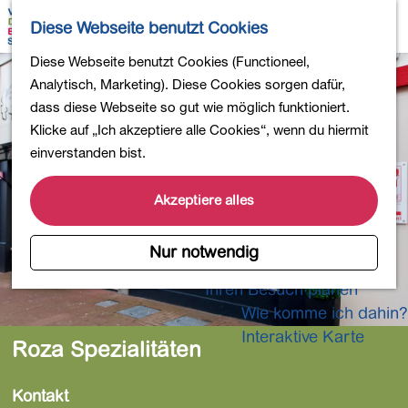
Wandern
K
S
Diese Webseite benutzt Cookies
Einkaufen
a
u
M
Essen und Trinken
G
Diese Webseite benutzt Cookies (Functioneel,
r
c
e
Kinderaktivitäten
e
Analytisch, Marketing). Diese Cookies sorgen dafür,
t
h
n
In die Natur
h
dass diese Webseite so gut wie möglich funktioniert.
e
e
ü
Polder und Seen
e
Klicke auf „Ich akzeptiere alle Cookies“, wenn du hiermit
n
Ländereien
n
einverstanden bist.
Museen und mehr
S
Aktiv und gesund
i
Akzeptiere alles
4-Tage-Wanderung
e
z
Nur notwendig
Übernachtungen
u
Ihren Besuch planen
r
Wie komme ich dahin?
H
o
Interaktive Karte
Roza Spezialitäten
m
e
Kontakt
p