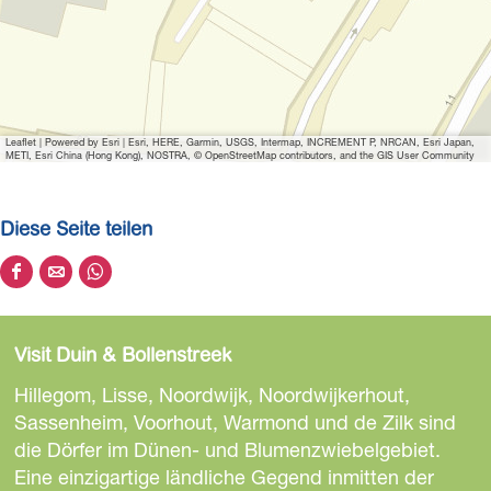
f
n
e
n
Leaflet
|
Powered by Esri | Esri, HERE, Garmin, USGS, Intermap, INCREMENT P, NRCAN, Esri Japan,
METI, Esri China (Hong Kong), NOSTRA, © OpenStreetMap contributors, and the GIS User Community
Diese Seite teilen
D
D
D
i
i
i
e
e
e
Visit Duin & Bollenstreek
s
s
s
e
e
e
Hillegom, Lisse, Noordwijk, Noordwijkerhout,
S
S
S
Sassenheim, Voorhout, Warmond und de Zilk sind
e
e
e
die Dörfer im Dünen- und Blumenzwiebelgebiet.
i
i
i
Eine einzigartige ländliche Gegend inmitten der