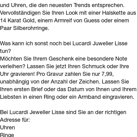
J
w
i
und Uhren, die den neuesten Trends entsprechen.
w
Vervollständigen Sie Ihren Look mit einer Halskette aus
u
e
J
e
14 Karat Gold, einem Armreif von Guess oder einem
w
l
u
l
Paar Silberohrringe.
e
i
w
i
l
e
e
e
Was kann ich sonst noch bei Lucardi Juwelier Lisse
i
r
l
tun?
r
Möchten Sie Ihrem Geschenk eine besondere Note
e
i
verleihen? Lassen Sie jetzt Ihren Schmuck oder Ihre
r
e
Uhr gravieren! Pro Gravur zahlen Sie nur 7,99,
r
unabhängig von der Anzahl der Zeichen. Lassen Sie
Ihren ersten Brief oder das Datum von Ihnen und Ihrem
Liebsten in einen Ring oder ein Armband eingravieren.
Bei Lucardi Jeweller Lisse sind Sie an der richtigen
Adresse für:
Uhren
Ringe