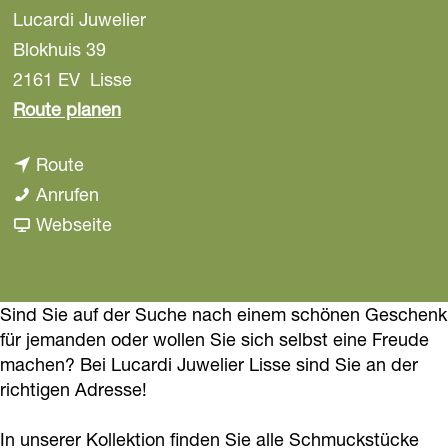
Lucardi Juwelier
a
g
Blokhuis 39
e
2161 EV
Lisse
b
Route planen
i
b
Route
s
i
L
Anrufen
L
s
u
a
Webseite
u
L
c
b
c
u
a
L
a
c
r
u
Sind Sie auf der Suche nach einem schönen Geschenk
r
für jemanden oder wollen Sie sich selbst eine Freude
a
d
c
d
machen? Bei Lucardi Juwelier Lisse sind Sie an der
r
i
a
i
richtigen Adresse!
d
J
r
J
i
u
d
u
In unserer Kollektion finden Sie alle Schmuckstücke