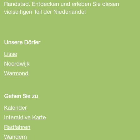
t
t
t
Randstad. Entdecken und erleben Sie diesen
e
e
e
vielseitigen Teil der Niederlande!
t
t
t
e
e
e
i
i
i
l
l
l
Unsere Dörfer
e
e
e
Lisse
n
n
n
Noordwijk
a
a
a
Warmond
u
u
u
f
f
f
F
E
W
Gehen Sie zu
a
m
h
c
a
a
Kalender
e
i
t
Interaktive Karte
b
l
s
Radfahren
o
A
o
p
Wandern