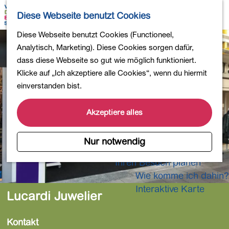
Wandern
K
S
Diese Webseite benutzt Cookies
Einkaufen
a
u
M
Essen und Trinken
G
Diese Webseite benutzt Cookies (Functioneel,
r
c
e
Kinderaktivitäten
e
Analytisch, Marketing). Diese Cookies sorgen dafür,
t
h
n
In die Natur
h
dass diese Webseite so gut wie möglich funktioniert.
e
e
ü
Polder und Seen
e
Klicke auf „Ich akzeptiere alle Cookies“, wenn du hiermit
n
Ländereien
n
einverstanden bist.
Museen und mehr
S
Aktiv und gesund
i
Akzeptiere alles
4-Tage-Wanderung
e
z
Nur notwendig
Übernachtungen
u
Ihren Besuch planen
r
Wie komme ich dahin?
H
o
Interaktive Karte
Lucardi Juwelier
m
e
Kontakt
p