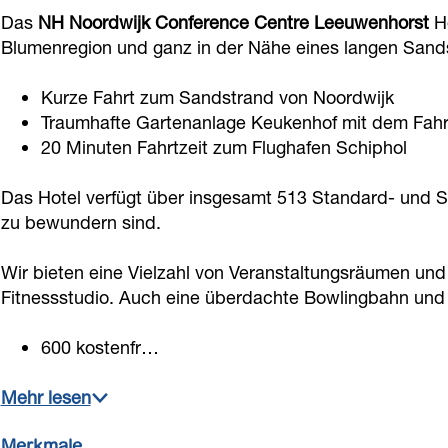
i
w
j
d
k
Das
NH Noordwijk Conference Centre Leeuwenhorst
Ho
j
i
k
w
Blumenregion und ganz in der Nähe eines langen Sands
C
k
j
C
i
o
Kurze Fahrt zum Sandstrand von Noordwijk
C
k
o
j
n
Traumhafte Gartenanlage Keukenhof mit dem Fahr
o
C
n
k
f
20 Minuten Fahrtzeit zum Flughafen Schiphol
n
o
f
C
e
f
n
e
o
Das Hotel verfügt über insgesamt 513 Standard- und Su
r
zu bewundern sind.
e
f
r
n
e
r
e
e
f
n
Wir bieten eine Vielzahl von Veranstaltungsräumen und
e
r
n
e
c
Fitnessstudio. Auch eine überdachte Bowlingbahn und
n
e
c
r
e
c
n
e
e
600 kostenfr…
C
e
c
C
n
e
Mehr lesen
C
e
e
c
n
e
C
n
e
t
Merkmale