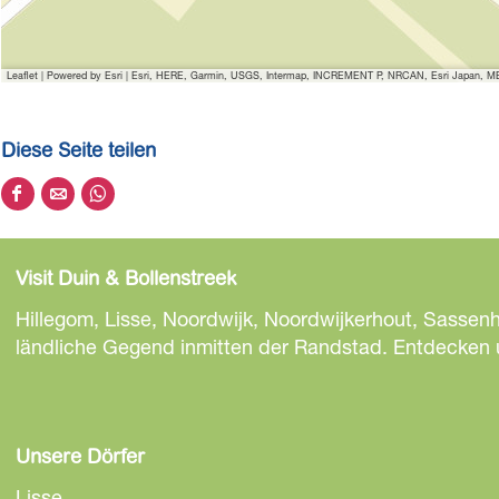
Leaflet
|
Powered by Esri | Esri, HERE, Garmin, USGS, Intermap, INCREMENT P, NRCAN, Esri Japan, MET
Diese Seite teilen
D
D
D
i
i
i
e
e
e
Visit Duin & Bollenstreek
s
s
s
e
e
e
Hillegom, Lisse, Noordwijk, Noordwijkerhout, Sassen
S
S
S
ländliche Gegend inmitten der Randstad. Entdecken un
e
e
e
i
i
i
t
t
t
e
e
e
Unsere Dörfer
t
t
t
Lisse