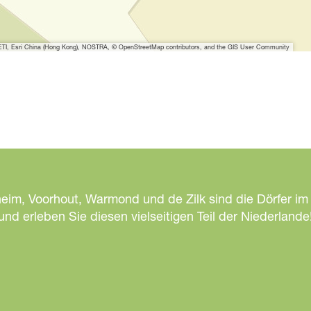
n
N
H
I, Esri China (Hong Kong), NOSTRA, © OpenStreetMap contributors, and the GIS User Community
C
o
n
f
e
r
e
n
heim, Voorhout, Warmond und de Zilk sind die Dörfer im
c
d erleben Sie diesen vielseitigen Teil der Niederlande
e
C
e
n
t
r