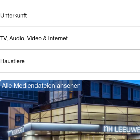
t
s
r
Unterkunft
t
s
t
TV, Audio, Video & Internet
Haustiere
Alle Mediendateien ansehen