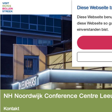
Diese Webseite b
G
Diese Webseite benut
e
diese Webseite so gut
h
einverstanden bist.
e
n
S
i
e
z
u
r
H
o
NH Noordwijk Conference Centre Lee
m
e
Kontakt
p