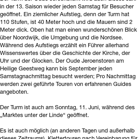
o
in der 13. Saison wieder jeden Samstag für Besucher
e
e
t
geöffnet. Ein ziemlicher Aufstieg, denn der Turm hat
k
t
t
e
110 Stufen, ist 40 Meter hoch und die Mauern sind 2
T
t
t
r
Meter dick. Oben hat man einen wunderschönen Blick
u
e
e
n
über Noordwijk, die Umgebung und die Nordsee.
r
r
r
Während des Aufstiegs erzählt ein Führer allerhand
O
m
Wissenswertes über die Geschichte der Kirche, der
n
n
u
Uhr und der Glocken. Der Oude Jeroenstoren am
k
O
O
d
Heilige Geestweg kann bis September jeden
l
u
u
e
Samstagnachmittag besucht werden; Pro Nachmittag
e
d
d
J
werden zwei geführte Touren von erfahrenen Guides
t
e
e
angeboten.
e
t
J
J
r
Der Turm ist auch am Sonntag, 11. Juni, während des
e
e
e
o
„Marktes unter der Linde“ geöffnet.
r
r
r
e
n
o
o
n
Es ist auch möglich (an anderen Tagen und außerhalb
O
e
e
dieses Zeitraums), Klettertouren nach Vereinbarung für
s