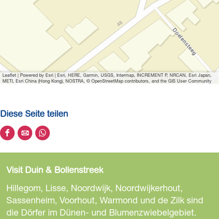
f
f
n
e
n
T
Leaflet
|
Powered by Esri | Esri, HERE, Garmin, USGS, Intermap, INCREMENT P, NRCAN, Esri Japan,
o
METI, Esri China (Hong Kong), NOSTRA, © OpenStreetMap contributors, and the GIS User Community
r
e
Diese Seite teilen
n
k
D
D
D
l
i
i
i
i
e
e
e
m
Visit Duin & Bollenstreek
s
s
s
m
e
e
e
Hillegom, Lisse, Noordwijk, Noordwijkerhout,
e
S
S
S
Sassenheim, Voorhout, Warmond und de Zilk sind
n
e
e
e
die Dörfer im Dünen- und Blumenzwiebelgebiet.
O