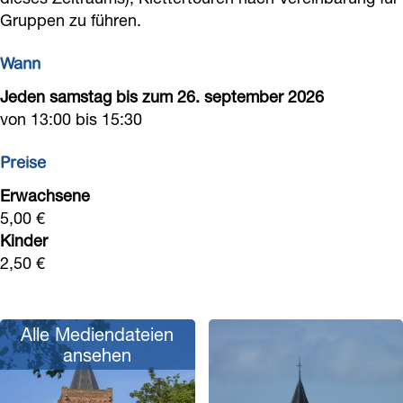
u
Gruppen zu führen.
n
n
k
d
s
s
e
Wann
e
k
k
r
Jeden samstag bis zum 26. september 2026
J
e
e
k
von 13:00 bis 15:30
e
r
r
r
k
k
Preise
o
Erwachsene
e
5,00 €
n
Kinder
s
2,50 €
k
e
Alle Mediendateien
r
ansehen
k