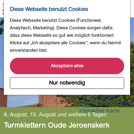
Wandern
K
S
Diese Webseite benutzt Cookies
Einkaufen
a
u
M
Essen und Trinken
G
Diese Webseite benutzt Cookies (Functioneel,
r
c
e
Kinderaktivitäten
e
Analytisch, Marketing). Diese Cookies sorgen dafür,
t
h
n
In die Natur
h
dass diese Webseite so gut wie möglich funktioniert.
e
e
ü
Polder und Seen
e
Klicke auf „Ich akzeptiere alle Cookies“, wenn du hiermit
n
Ländereien
n
einverstanden bist.
Museen und mehr
S
Aktiv und gesund
i
Akzeptiere alles
4-Tage-Wanderung
e
z
Nur notwendig
Übernachtungen
u
Ihren Besuch planen
r
Wie komme ich dahin?
H
o
Interaktive Karte
8. August, 15. August und weitere 6 Tagen
m
Turmklettern Oude Jeroenskerk
e
p