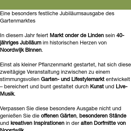
r
a
a
t
c
k
r
r
o
Eine besonders festliche Jubiläumsausgabe des
e
t
k
k
n
Gartenmarktes
b
o
t
t
d
o
In diesem Jahr feiert
Markt onder de Linden
sein
40-
n
o
o
e
jähriges Jubiläum
im historischen Herzen von
o
d
n
n
r
Noordwijk Binnen
.
k
e
d
d
d
M
r
e
e
e
Einst als kleiner Pflanzenmarkt gestartet, hat sich diese
a
d
r
r
zweitägige Veranstaltung inzwischen zu einem
L
r
stimmungsvollen
Garten- und Lifestylemarkt
entwickelt
e
d
d
i
– bereichert und bunt gestaltet durch
Kunst
und
Live-
k
L
e
e
n
Musik
.
t
i
L
L
d
o
n
i
i
e
Verpassen Sie diese besondere Ausgabe nicht und
n
d
n
n
genießen Sie die
offenen Gärten
,
besonderen Stände
n
d
und
kreativen Inspirationen
in der
alten Dorfmitte von
e
d
d
–
Noordwijk
.