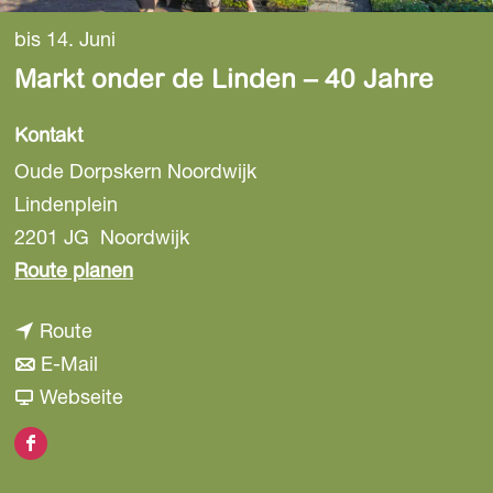
a
bis 14. Juni
g
Markt onder de Linden – 40 Jahre
e
Kontakt
Oude Dorpskern Noordwijk
Lindenplein
2201 JG
Noordwijk
b
Route planen
i
b
Route
s
i
b
E-Mail
M
s
i
a
Webseite
a
M
s
b
r
F
a
M
M
k
a