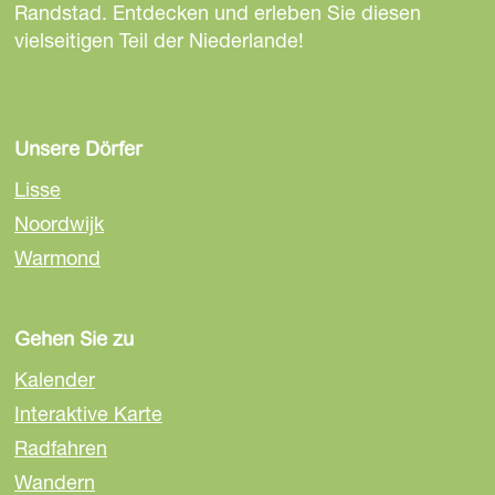
d
Randstad. Entdecken und erleben Sie diesen
e
vielseitigen Teil der Niederlande!
L
i
n
d
Unsere Dörfer
e
Lisse
n
Noordwijk
Warmond
Gehen Sie zu
Kalender
Interaktive Karte
Radfahren
Wandern