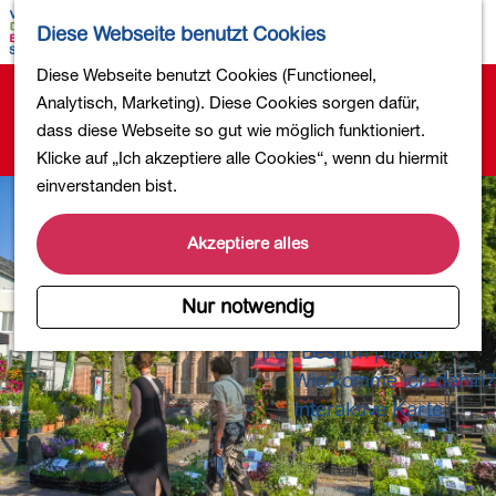
Wandern
K
S
Diese Webseite benutzt Cookies
Einkaufen
a
u
M
Essen und Trinken
G
Diese Webseite benutzt Cookies (Functioneel,
r
c
e
Es tut uns leid. Dieses Aktivität ist nicht mehr
Kinderaktivitäten
e
Analytisch, Marketing). Diese Cookies sorgen dafür,
t
h
n
verfügbar. Sehen Sie sich das
aktuelle Angebot
für
In die Natur
h
dass diese Webseite so gut wie möglich funktioniert.
e
e
ü
verfügbare Optionen an.
Polder und Seen
e
Klicke auf „Ich akzeptiere alle Cookies“, wenn du hiermit
n
Ländereien
n
einverstanden bist.
Museen und mehr
S
Aktiv und gesund
i
Akzeptiere alles
4-Tage-Wanderung
e
z
Nur notwendig
Übernachtungen
u
Ihren Besuch planen
r
Wie komme ich dahin?
H
o
Interaktive Karte
m
e
p