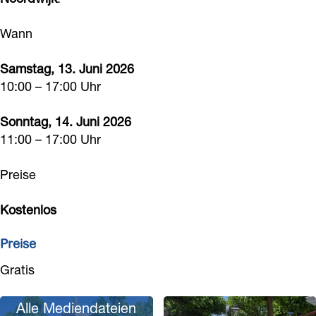
e
n
e
e
4
r
–
n
n
0
Wann
d
4
–
–
J
e
0
4
4
Samstag, 13. Juni 2026
a
L
10:00 – 17:00 Uhr
J
0
0
h
i
a
J
J
r
Sonntag, 14. Juni 2026
n
h
a
a
e
11:00 – 17:00 Uhr
d
r
h
h
e
e
r
r
Preise
n
e
e
Kostenlos
–
4
Preise
0
Gratis
J
a
Alle Mediendateien