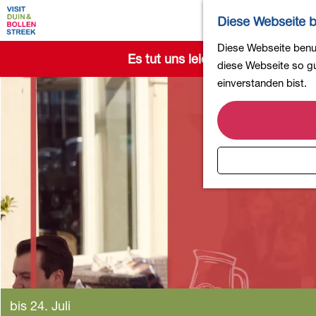
Diese Webseite b
G
Diese Webseite benut
Es tut uns leid. Dieses Aktivität
e
diese Webseite so gut
h
einverstanden bist.
e
n
S
i
e
z
u
r
H
o
m
e
bis 24. Juli
p