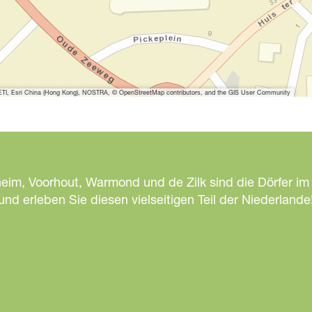
f
n
e
n
S
a
I, Esri China (Hong Kong), NOSTRA, © OpenStreetMap contributors, and the GIS User Community
n
g
r
i
a
heim, Voorhout, Warmond und de Zilk sind die Dörfer im
d erleben Sie diesen vielseitigen Teil der Niederlande