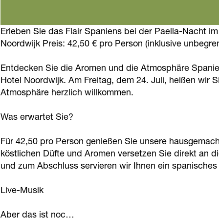
l
l
a
ë
n
a
l
n
l
i
Erleben Sie das Flair Spaniens bei der Paella-Nacht im 
n
a
i
l
g
Noordwijk Preis: 42,50 € pro Person (inklusive unbeg
i
n
g
a
h
g
i
h
n
t
Entdecken Sie die Aromen und die Atmosphäre Spaniens
h
g
t
i
Hotel Noordwijk. Am Freitag, dem 24. Juli, heißen wir 
|
Atmosphäre herzlich willkommen.
t
h
|
g
V
|
t
V
h
a
Was erwartet Sie?
V
|
a
t
n
a
V
n
|
d
Für 42,50 pro Person genießen Sie unsere hausgemachte
n
a
d
V
köstlichen Düfte und Aromen versetzen Sie direkt an di
e
und zum Abschluss servieren wir Ihnen ein spanisches
d
n
e
a
r
e
d
r
n
V
Live-Musik
r
e
V
d
a
V
r
a
e
l
Aber das ist noc…