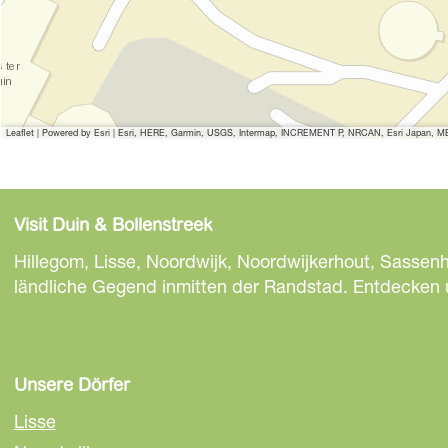
Leaflet
|
Powered by Esri | Esri, HERE, Garmin, USGS, Intermap, INCREMENT P, NRCAN, Esri Japan, MET
Visit Duin & Bollenstreek
Hillegom, Lisse, Noordwijk, Noordwijkerhout, Sassen
ländliche Gegend inmitten der Randstad. Entdecken un
Unsere Dörfer
Lisse