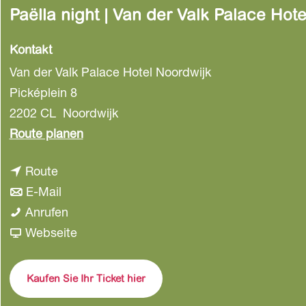
Paëlla night | Van der Valk Palace Hot
a
g
e
Kontakt
Van der Valk Palace Hotel Noordwijk
Picképlein 8
2202 CL
Noordwijk
b
Route planen
i
b
Route
s
i
b
E-Mail
P
s
i
P
Anrufen
a
P
s
a
a
Webseite
ë
a
P
ë
b
l
ë
a
l
P
l
Kaufen Sie Ihr Ticket hier
l
ë
l
a
a