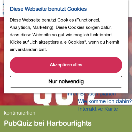
Wandern
K
S
Diese Webseite benutzt Cookies
Einkaufen
a
u
M
Essen und Trinken
G
Diese Webseite benutzt Cookies (Functioneel,
r
c
e
Kinderaktivitäten
e
Analytisch, Marketing). Diese Cookies sorgen dafür,
t
h
n
In die Natur
h
dass diese Webseite so gut wie möglich funktioniert.
e
e
ü
Polder und Seen
e
Klicke auf „Ich akzeptiere alle Cookies“, wenn du hiermit
n
Ländereien
n
einverstanden bist.
Museen und mehr
S
Aktiv und gesund
i
Akzeptiere alles
4-Tage-Wanderung
e
z
Nur notwendig
Übernachtungen
u
Ihren Besuch planen
r
Wie komme ich dahin?
H
o
Interaktive Karte
kontinuierlich
m
PubQuiz bei Harbourlights
e
p