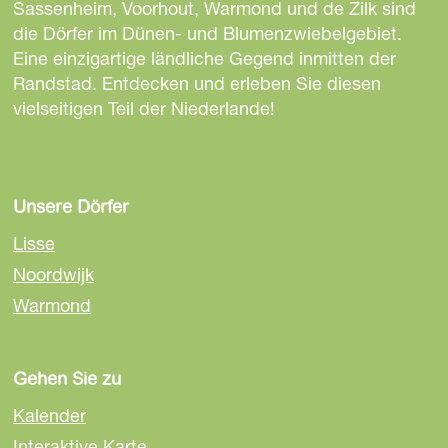
S
S
S
Sassenheim, Voorhout, Warmond und de Zilk sind
e
e
e
die Dörfer im Dünen- und Blumenzwiebelgebiet.
i
i
i
Eine einzigartige ländliche Gegend inmitten der
t
t
t
Randstad. Entdecken und erleben Sie diesen
e
e
e
vielseitigen Teil der Niederlande!
t
t
t
e
e
e
i
i
i
l
l
l
Unsere Dörfer
e
e
e
Lisse
n
n
n
Noordwijk
a
a
a
Warmond
u
u
u
f
f
f
F
E
W
Gehen Sie zu
a
m
h
c
a
a
Kalender
e
i
t
Interaktive Karte