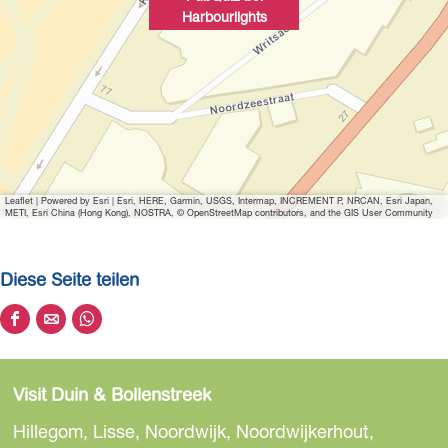
Harbourlights
r
s
t
h
b
s
t
o
s
u
r
l
i
Leaflet
|
Powered by Esri | Esri, HERE, Garmin, USGS, Intermap, INCREMENT P, NRCAN, Esri Japan,
METI, Esri China (Hong Kong), NOSTRA, © OpenStreetMap contributors, and the GIS User Community
g
h
Diese Seite teilen
t
s
D
D
D
i
i
i
e
e
e
Visit Duin & Bollenstreek
s
s
s
e
e
e
Hillegom, Lisse, Noordwijk, Noordwijkerhout,