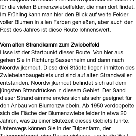
a
für die vielen Blumenzwiebelfelder, die man dort findet.
g
Im Frühling kann man hier den Blick auf weite Felder
e
voller Blumen in allen Farben genießen, aber auch den
Rest des Jahres ist diese Route lohnenswert.
Vom alten Strandkamm zum Zwiebelfeld
Lisse ist der Startpunkt dieser Route. Von hier aus
gehen Sie in Richtung Sassenheim und dann nach
Noordwijkerhout. Diese drei Städte liegen inmitten des
Zwiebelanbaugebiets und sind auf alten Strandwällen
entstanden. Noordwijkerhout befindet sich auf dem
jüngsten Strandrücken in diesem Gebiet. Der Sand
dieser Strandkämme erwies sich als sehr geeignet für
den Anbau von Blumenzwiebeln. Ab 1950 verdoppelte
sich die Fläche der Blumenzwiebelfelder in etwa 20
Jahren, was zu einer Blütezeit dieses Gebiets führte.
Unterwegs können Sie in der Tulpenfarm, der
Tulpengärtnerei, eine Pause einlegen, um in die Welt