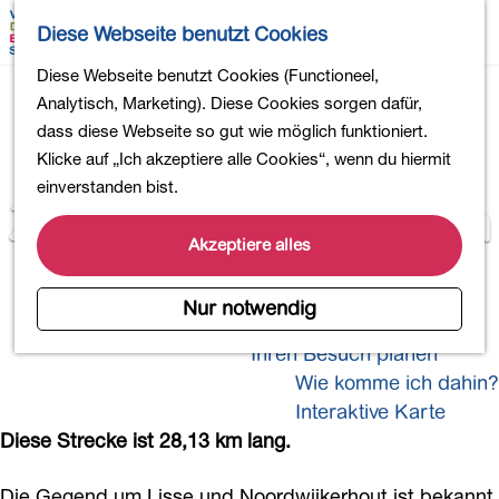
Wandern
K
S
Diese Webseite benutzt Cookies
Einkaufen
a
u
M
Essen und Trinken
G
Diese Webseite benutzt Cookies (Functioneel,
r
c
e
Kinderaktivitäten
e
Analytisch, Marketing). Diese Cookies sorgen dafür,
t
h
n
In die Natur
h
dass diese Webseite so gut wie möglich funktioniert.
e
e
ü
Polder und Seen
e
Klicke auf „Ich akzeptiere alle Cookies“, wenn du hiermit
Von den
n
Ländereien
n
einverstanden bist.
Zwiebelfeldern zu den
Museen und mehr
S
Aktiv und gesund
i
Akzeptiere alles
Dünen
4-Tage-Wanderung
e
z
Nur notwendig
Übernachtungen
u
Ihren Besuch planen
r
Wie komme ich dahin?
H
o
Interaktive Karte
m
Diese Strecke ist 28,13 km lang.
e
p
Die Gegend um Lisse und Noordwijkerhout ist bekannt