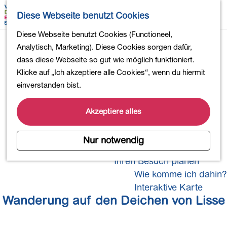
Wandern
K
S
Diese Webseite benutzt Cookies
Einkaufen
a
u
M
Essen und Trinken
G
Diese Webseite benutzt Cookies (Functioneel,
r
c
e
Kinderaktivitäten
e
Analytisch, Marketing). Diese Cookies sorgen dafür,
t
h
n
In die Natur
h
dass diese Webseite so gut wie möglich funktioniert.
e
e
ü
Polder und Seen
e
Klicke auf „Ich akzeptiere alle Cookies“, wenn du hiermit
n
Ländereien
n
einverstanden bist.
Ommetje Lisse
Museen und mehr
S
Aktiv und gesund
i
Akzeptiere alles
4-Tage-Wanderung
e
z
Nur notwendig
Übernachtungen
u
Ihren Besuch planen
r
Wie komme ich dahin?
H
o
Interaktive Karte
Wanderung auf den Deichen von Lisse
m
e
p