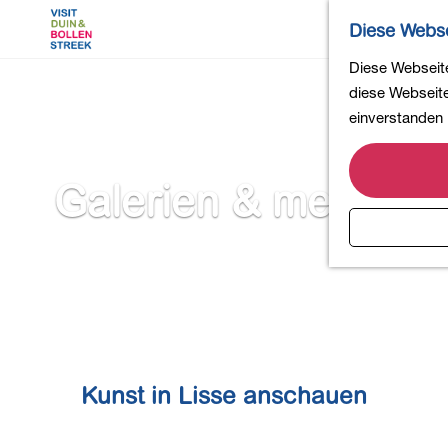
Diese Webse
G
Diese Webseite
e
diese Webseite 
h
einverstanden 
e
n
Galerien & mehr...
S
i
e
z
u
r
H
o
Kunst in Lisse anschauen
m
e
p