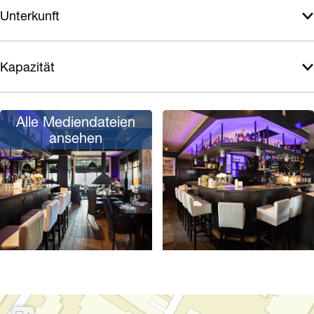
Unterkunft
Kapazität
Alle Mediendateien
ansehen
P
o
p