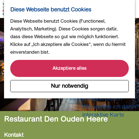
Wandern
K
S
Diese Webseite benutzt Cookies
Einkaufen
a
u
M
Essen und Trinken
G
Diese Webseite benutzt Cookies (Functioneel,
r
c
e
Kinderaktivitäten
e
Analytisch, Marketing). Diese Cookies sorgen dafür,
t
h
n
In die Natur
h
dass diese Webseite so gut wie möglich funktioniert.
e
e
ü
Polder und Seen
e
Klicke auf „Ich akzeptiere alle Cookies“, wenn du hiermit
n
Ländereien
n
einverstanden bist.
Museen und mehr
S
Aktiv und gesund
i
Akzeptiere alles
4-Tage-Wanderung
e
z
Nur notwendig
Übernachtungen
u
Ihren Besuch planen
r
Wie komme ich dahin?
H
o
Interaktive Karte
Restaurant Den Ouden Heere
m
e
Kontakt
p