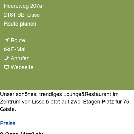
Heereweg 207a
a
g
2161 BE
Lisse
e
b
Route planen
i
b
Route
s
i
b
E-Mail
R
s
i
R
Anrufen
e
R
s
e
a
Webseite
s
e
R
s
b
t
s
e
t
R
a
t
s
a
e
Unser schönes, trendiges Lounge&Restaurant im
u
Zentrum von Lisse bietet auf zwei Etagen Platz für 75
a
t
u
s
r
Gäste.
u
a
r
t
a
r
u
a
a
n
Preise
a
r
n
u
t