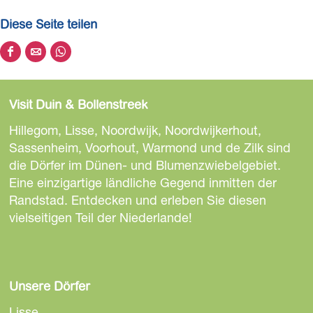
Diese Seite teilen
D
D
D
i
i
i
e
e
e
Visit Duin & Bollenstreek
s
s
s
e
e
e
Hillegom, Lisse, Noordwijk, Noordwijkerhout,
S
S
S
Sassenheim, Voorhout, Warmond und de Zilk sind
e
e
e
die Dörfer im Dünen- und Blumenzwiebelgebiet.
i
i
i
Eine einzigartige ländliche Gegend inmitten der
t
t
t
Randstad. Entdecken und erleben Sie diesen
e
e
e
vielseitigen Teil der Niederlande!
t
t
t
e
e
e
i
i
i
l
l
l
Unsere Dörfer
e
e
e
Lisse