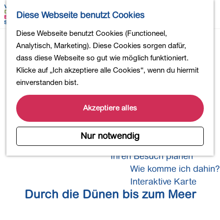
Wandern
K
S
Diese Webseite benutzt Cookies
Einkaufen
a
u
M
Essen und Trinken
G
Diese Webseite benutzt Cookies (Functioneel,
r
c
e
Kinderaktivitäten
e
Analytisch, Marketing). Diese Cookies sorgen dafür,
t
h
n
In die Natur
h
dass diese Webseite so gut wie möglich funktioniert.
e
e
ü
Polder und Seen
e
Klicke auf „Ich akzeptiere alle Cookies“, wenn du hiermit
n
Ländereien
n
einverstanden bist.
Küste und Dünen
Museen und mehr
S
Aktiv und gesund
i
Akzeptiere alles
4-Tage-Wanderung
e
z
Nur notwendig
Übernachtungen
u
Ihren Besuch planen
r
Wie komme ich dahin?
H
o
Interaktive Karte
Durch die Dünen bis zum Meer
m
e
p