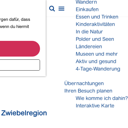
Wandern
K
S
Einkaufen
a
u
M
Essen und Trinken
rgen dafür, dass
r
c
e
Kinderaktivitäten
 wenn du hiermit
t
h
n
In die Natur
e
e
ü
Polder und Seen
n
Ländereien
Museen und mehr
Aktiv und gesund
4-Tage-Wanderung
Übernachtungen
Ihren Besuch planen
Wie komme ich dahin?
Interaktive Karte
 Zwiebelregion