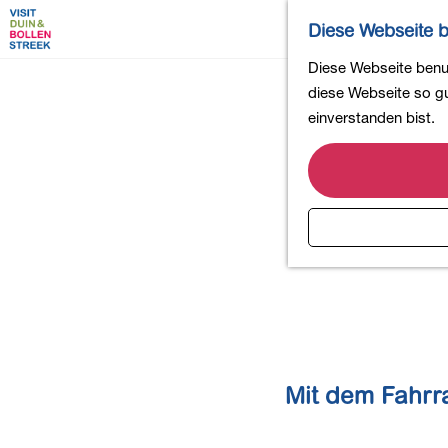
Diese Webseite b
G
Diese Webseite benut
e
diese Webseite so gut
h
einverstanden bist.
e
n
S
i
e
z
u
r
H
o
Mit dem Fahrr
m
e
p