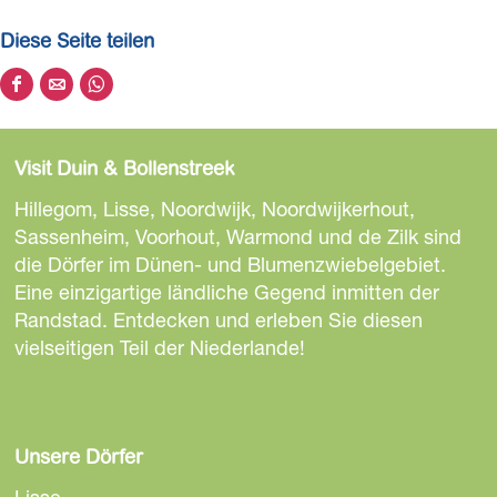
Diese Seite teilen
D
D
D
i
i
i
e
e
e
Visit Duin & Bollenstreek
s
s
s
e
e
e
Hillegom, Lisse, Noordwijk, Noordwijkerhout,
S
S
S
Sassenheim, Voorhout, Warmond und de Zilk sind
e
e
e
die Dörfer im Dünen- und Blumenzwiebelgebiet.
i
i
i
Eine einzigartige ländliche Gegend inmitten der
t
t
t
Randstad. Entdecken und erleben Sie diesen
e
e
e
vielseitigen Teil der Niederlande!
t
t
t
e
e
e
i
i
i
l
l
l
Unsere Dörfer
e
e
e