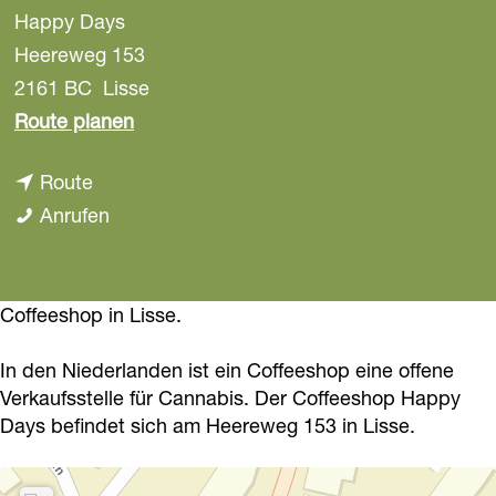
Happy Days
a
g
Heereweg 153
e
2161 BC
Lisse
b
Route planen
i
b
Route
s
i
H
Anrufen
H
s
a
a
H
p
p
a
p
Coffeeshop in Lisse.
p
p
y
y
In den Niederlanden ist ein Coffeeshop eine offene
p
D
D
Verkaufsstelle für Cannabis. Der Coffeeshop Happy
y
a
a
Days befindet sich am Heereweg 153 in Lisse.
D
y
y
a
s
s