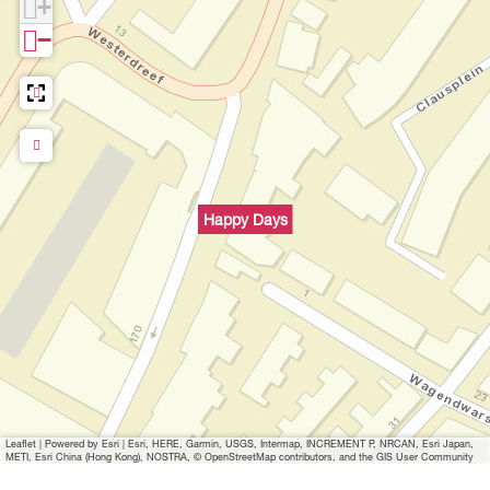
+
y
−
s
Happy Days
Leaflet
|
Powered by Esri | Esri, HERE, Garmin, USGS, Intermap, INCREMENT P, NRCAN, Esri Japan,
METI, Esri China (Hong Kong), NOSTRA, © OpenStreetMap contributors, and the GIS User Community