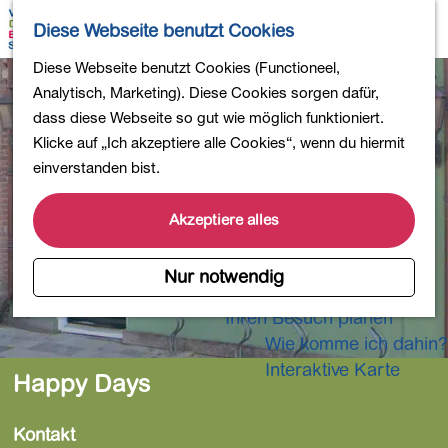
Wandern
K
S
Diese Webseite benutzt Cookies
Einkaufen
a
u
M
Essen und Trinken
G
Diese Webseite benutzt Cookies (Functioneel,
r
c
e
Kinderaktivitäten
e
Analytisch, Marketing). Diese Cookies sorgen dafür,
t
h
n
In die Natur
h
dass diese Webseite so gut wie möglich funktioniert.
e
e
ü
Polder und Seen
e
Klicke auf „Ich akzeptiere alle Cookies“, wenn du hiermit
n
Ländereien
n
einverstanden bist.
Museen und mehr
S
Aktiv und gesund
i
Akzeptiere alles
4-Tage-Wanderung
e
z
Nur notwendig
Übernachtungen
u
Ihren Besuch planen
r
Wie komme ich dahin?
H
o
Interaktive Karte
Happy Days
m
e
Kontakt
p