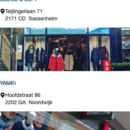
e
L
Teijlingerlaan 71
W
O
2171 CD
Sassenheim
a
D
r
G
m
E
o
&
n
L
d
O
F
T
YAMKI
Y
Hoofdstraat 86
A
2202 GA
Noordwijk
M
K
I