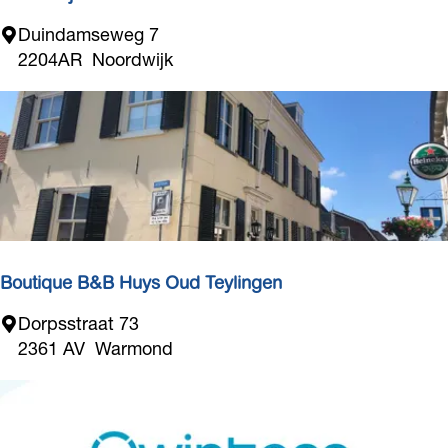
r
N
Duindamseweg 7
e
o
2204AR
Noordwijk
L
o
i
r
s
d
s
w
e
i
j
k
V
a
Boutique B&B Huys Oud Teylingen
k
B
Dorpsstraat 73
a
o
2361 AV
Warmond
n
u
t
t
i
i
e
q