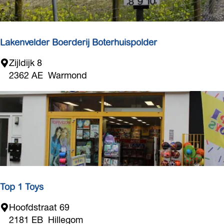
a
n
t
s
Lakenvelder Boerderij Boterhuispolder
k
L
Zijldijk 8
a
a
2362 AE
Warmond
n
k
t
e
o
n
o
v
r
e
V
l
a
d
n
e
d
r
Top 1 Toys
e
B
n
T
Hoofdstraat 69
o
B
o
2181 EB
Hillegom