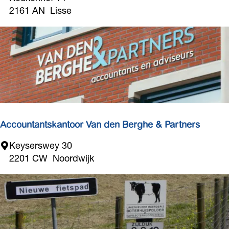
M
2161 AN
Lisse
Accountantskantoor Van den Berghe & Partners
A
Keyserswey 30
c
2201 CW
Noordwijk
c
o
u
n
t