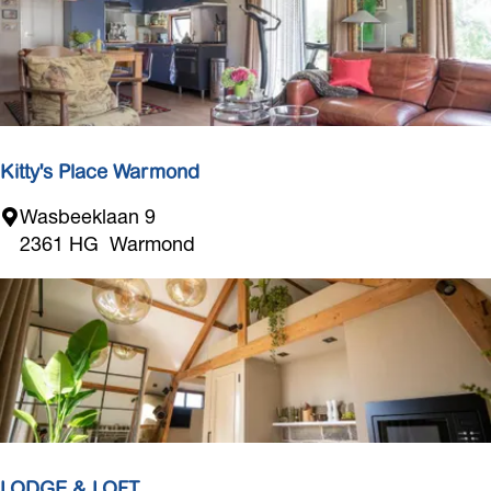
H
o
u
s
e
1
9
Kitty's Place Warmond
K
Wasbeeklaan 9
i
2361 HG
Warmond
t
t
y
'
s
P
l
a
c
LODGE & LOFT