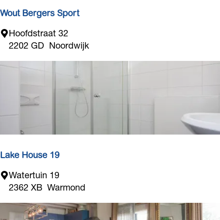
r
s
Wout Bergers Sport
S
W
Hoofdstraat 32
p
o
2202 GD
Noordwijk
o
u
r
t
t
B
e
r
g
e
r
s
Lake House 19
S
L
Watertuin 19
p
a
2362 XB
Warmond
o
k
r
e
t