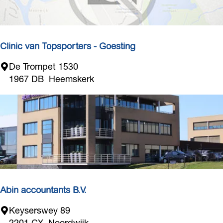
n
a
a
r
Clinic van Topsporters - Goesting
.
.
C
De Trompet 1530
.
l
1967 DB
Heemskerk
i
n
i
c
v
a
n
T
o
Abin accountants B.V.
p
A
Keyserswey 89
s
b
2201 CX
Noordwijk