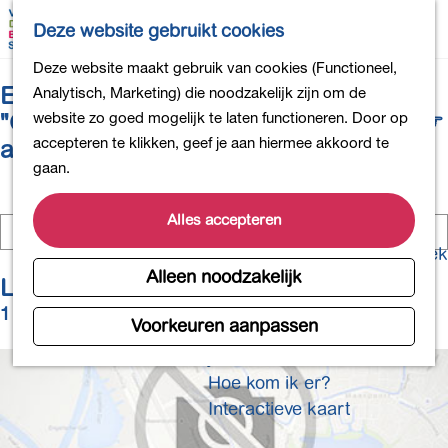
Bollen en Bloemen
K
Z
Deze website gebruikt cookies
Winkelen
a
o
M
G
Deze website maakt gebruik van cookies (Functioneel,
Uit eten
a
e
e
Er zijn 201 locaties gevonden voor
a
Analytisch, Marketing) die noodzakelijk zijn om de
DB4daagse - Inschrijven
r
k
n
n
website zo goed mogelijk te laten functioneren. Door op
"ChatGPT ユーザーアカウントの購入 ☞
Kinderactiviteiten
t
e
u
a
accepteren te klikken, geef je aan hiermee akkoord te
acc6.top"
De natuur in
n
a
gaan.
Polders en plassen
r
Landgoederen
d
Alles accepteren
I
Musea en meer
e
k
Producten uit de Bollenstreek
b
h
Z
Alleen noodzakelijk
Gezond en actief
Locaties
e
o
o
n
1 t/m 24 van 201 resultaten
e
m
Voorkeuren aanpassen
Overnachten
o
k
e
p
Plan je bezoek
e
p
z
n
Hoe kom ik er?
a
o
Interactieve kaart
g
e
e
k