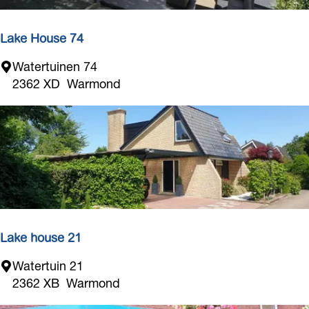
l
I
d
n
e
d
Lake House 74
r
o
L
Watertuinen 74
o
a
2362 XD
Warmond
r
k
e
H
o
u
s
e
7
4
Lake house 21
L
Watertuin 21
a
2362 XB
Warmond
k