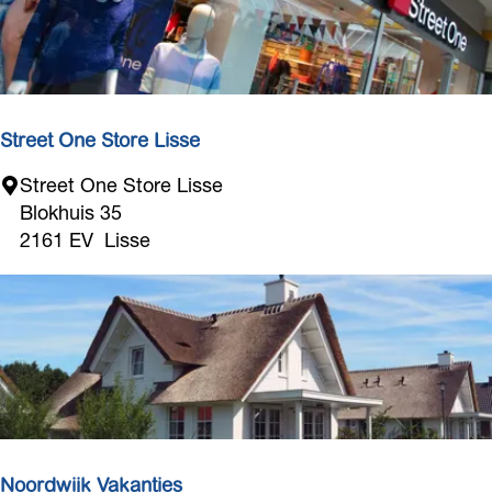
Street One Store Lisse
S
Street One Store Lisse
t
Blokhuis 35
r
2161 EV
Lisse
e
e
t
O
n
e
S
t
o
Noordwijk Vakanties