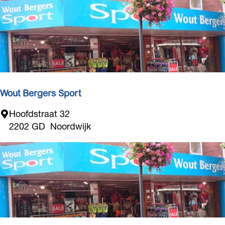
e
h
o
u
s
e
2
1
Wout Bergers Sport
W
Hoofdstraat 32
o
2202 GD
Noordwijk
u
t
B
e
r
g
e