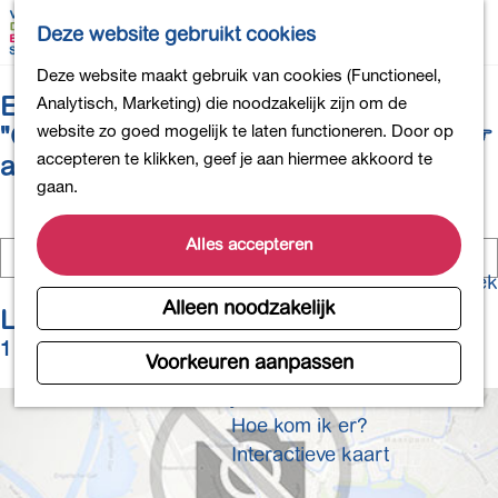
Bollen en Bloemen
K
Z
Deze website gebruikt cookies
Winkelen
a
o
M
G
Deze website maakt gebruik van cookies (Functioneel,
Uit eten
a
e
e
Er zijn 229 resultaten gevonden voor
a
Analytisch, Marketing) die noodzakelijk zijn om de
DB4daagse - Inschrijven
r
k
n
n
website zo goed mogelijk te laten functioneren. Door op
"ChatGPT ユーザーアカウントの購入 ☞
Kinderactiviteiten
t
e
u
a
accepteren te klikken, geef je aan hiermee akkoord te
acc6.top"
De natuur in
n
a
gaan.
Polders en plassen
r
Landgoederen
d
Alles accepteren
I
Musea en meer
e
k
Producten uit de Bollenstreek
b
h
Z
Alleen noodzakelijk
Gezond en actief
Locaties
e
o
o
n
1 t/m 4 van 201 resultaten
e
m
Voorkeuren aanpassen
Overnachten
o
k
e
p
Plan je bezoek
e
p
z
n
Hoe kom ik er?
a
o
Interactieve kaart
g
e
e
k