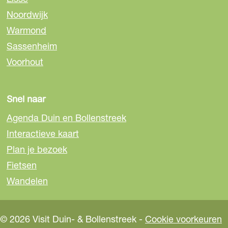
o
Noordwijk
e
s
Warmond
t
Sassenheim
e
Voorhout
n
e
e
Snel naar
n
s
Agenda Duin en Bollenstreek
w
Interactieve kaart
e
Plan je bezoek
t
Fietsen
e
Wandelen
n
© 2026 Visit Duin- & Bollenstreek -
Cookie voorkeuren