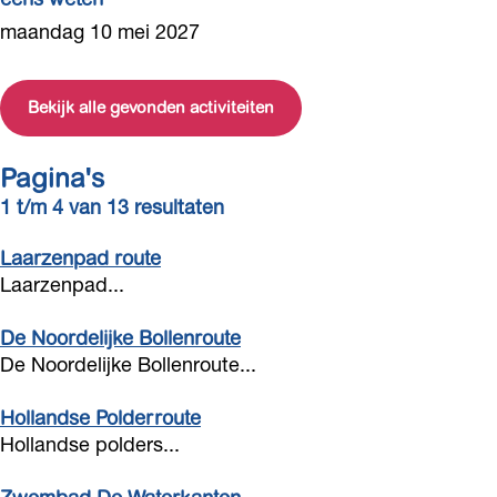
T
T
maandag 10 mei 2027
r
h
e
e
f
Bekijk alle gevonden activiteiten
a
p
t
u
e
Pagina's
n
r
1 t/m 4 van 13 resultaten
t
F
|
l
Laarzenpad route
V
o
Laarzenpad...
i
r
v
a
De Noordelijke Bollenroute
e
l
De Noordelijke Bollenroute...
l
i
a
s
Hollandse Polderroute
C
Hollandse polders...
-
h
T
a