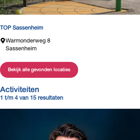
TOP Sassenheim
T
Warmonderweg 8
O
Sassenheim
P
S
Bekijk alle gevonden locaties
a
s
s
Activiteiten
e
1 t/m 4 van 15 resultaten
n
h
e
i
m