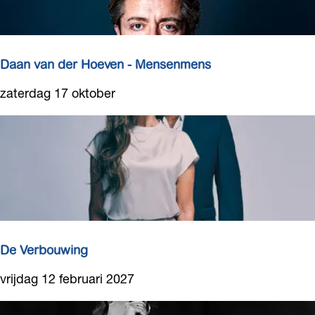
Daan van der Hoeven - Mensenmens
D
zaterdag 17 oktober
a
a
n
v
a
n
d
e
r
De Verbouwing
H
D
vrijdag 12 februari 2027
o
e
e
V