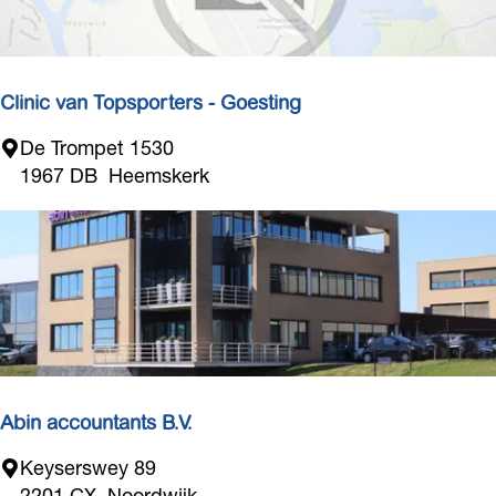
n
a
a
r
Clinic van Topsporters - Goesting
.
.
C
De Trompet 1530
.
l
1967 DB
Heemskerk
i
n
i
c
v
a
n
T
o
Abin accountants B.V.
p
A
Keyserswey 89
s
b
2201 CX
Noordwijk