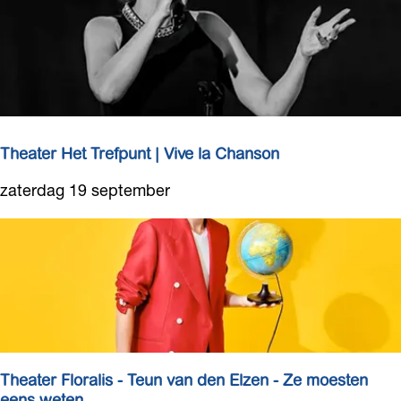
v
e
e
r
n
b
-
o
M
u
e
w
n
i
Theater Het Trefpunt | Vive la Chanson
s
n
e
T
zaterdag 19 september
g
n
h
m
e
e
a
n
t
s
e
r
H
e
Theater Floralis - Teun van den Elzen - Ze moesten
t
eens weten