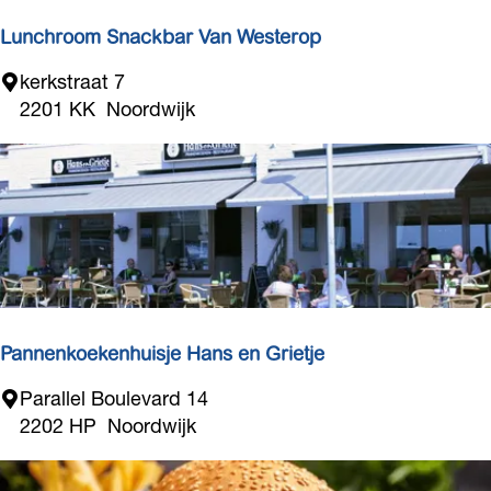
Lunchroom Snackbar Van Westerop
L
kerkstraat 7
u
2201 KK
Noordwijk
n
c
h
r
o
o
m
S
n
Pannenkoekenhuisje Hans en Grietje
a
P
Parallel Boulevard 14
c
a
2202 HP
Noordwijk
k
n
b
n