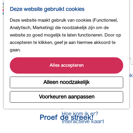
Bollen en Bloemen
K
Z
Deze website gebruikt cookies
Winkelen
a
o
M
G
Deze website maakt gebruik van cookies (Functioneel,
Uit eten
a
e
e
a
Analytisch, Marketing) die noodzakelijk zijn om de
DB4daagse - Inschrijven
r
k
n
n
website zo goed mogelijk te laten functioneren. Door op
Kinderactiviteiten
t
e
u
a
accepteren te klikken, geef je aan hiermee akkoord te
De natuur in
n
a
gaan.
Polders en plassen
Uit eten
r
Landgoederen
d
Alles accepteren
Musea en meer
e
Producten uit de Bollenstreek
h
Alleen noodzakelijk
Gezond en actief
o
m
Voorkeuren aanpassen
Overnachten
e
Plan je bezoek
p
Hoe kom ik er?
Proef de streek!
a
Interactieve kaart
g
e