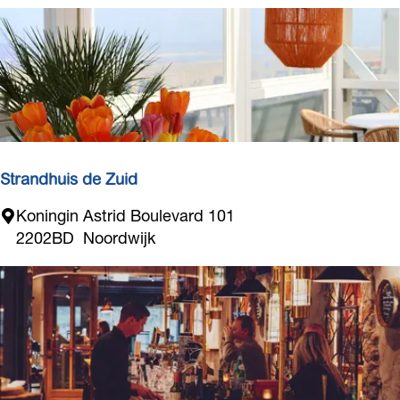
e
r
r
a
s
s
e
Strandhuis de Zuid
S
Koningin Astrid Boulevard 101
t
2202BD
Noordwijk
r
a
n
d
h
u
i