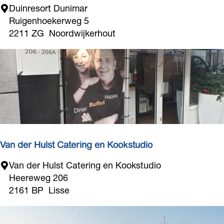
R
Duinresort Dunimar
e
Ruigenhoekerweg 5
s
2211 ZG
Noordwijkerhout
t
a
u
r
a
n
t
D
u
Van der Hulst Catering en Kookstudio
n
V
Van der Hulst Catering en Kookstudio
i
a
Heereweg 206
m
n
2161 BP
Lisse
a
d
r
e