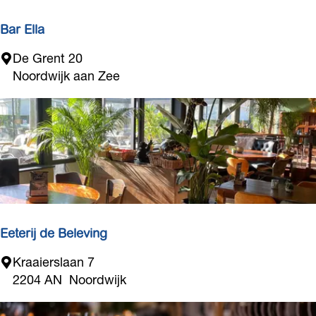
s
d
Bar Ella
e
B
De Grent 20
Z
a
Noordwijk aan Zee
u
r
i
E
d
l
l
a
Eeterij de Beleving
E
Kraaierslaan 7
e
2204 AN
Noordwijk
t
e