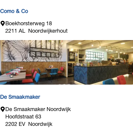
T
w
Como & Co
o
C
Boekhorsterweg 18
B
o
2211 AL
Noordwijkerhout
r
m
o
o
t
&
h
C
e
o
r
s
De Smaakmaker
D
De Smaakmaker Noordwijk
e
Hoofdstraat 63
S
2202 EV
Noordwijk
m