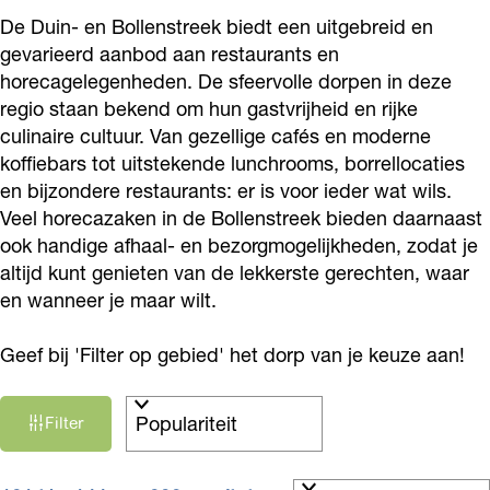
De Duin- en Bollenstreek biedt een uitgebreid en
gevarieerd aanbod aan restaurants en
horecagelegenheden. De sfeervolle dorpen in deze
regio staan bekend om hun gastvrijheid en rijke
culinaire cultuur. Van gezellige cafés en moderne
koffiebars tot uitstekende lunchrooms, borrellocaties
en bijzondere restaurants: er is voor ieder wat wils.
Veel horecazaken in de Bollenstreek bieden daarnaast
ook handige afhaal- en bezorgmogelijkheden, zodat je
altijd kunt genieten van de lekkerste gerechten, waar
en wanneer je maar wilt.
Geef bij 'Filter op gebied' het dorp van je keuze aan!
W
S
Filter
a
o
r
t