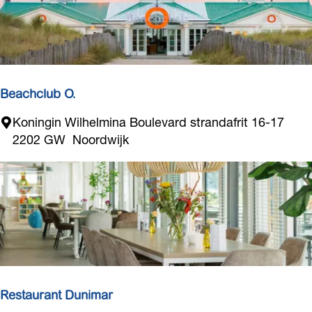
n
r
H
s
o
l
l
a
Beachclub O.
n
B
Koningin Wilhelmina Boulevard strandafrit 16-17
d
e
2202 GW
Noordwijk
a
c
h
c
l
u
b
O
.
Restaurant Dunimar