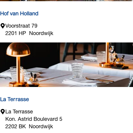
n
e
Hof van Holland
r
H
Voorstraat 79
-
o
2201 HP
Noordwijk
B
f
a
v
a
a
i
n
j
H
F
o
r
l
e
l
s
a
La Terrasse
h
n
L
La Terrasse
d
a
Kon. Astrid Boulevard 5
T
2202 BK
Noordwijk