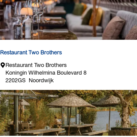
r
i
j
d
e
B
e
Restaurant Two Brothers
l
R
Restaurant Two Brothers
e
e
Koningin Wilhelmina Boulevard 8
v
s
2202GS
Noordwijk
i
t
n
a
g
u
r
a
n
t