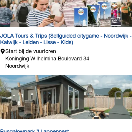
n
k
o
e
k
JOLA Tours & Trips (Selfguided citygame - Noordwijk -
e
Katwijk - Leiden - Lisse - Kids)
n
J
Start bij de vuurtoren
b
O
Koninging Wilhelmina Boulevard 34
o
L
Noordwijk
e
A
r
T
d
o
e
u
r
r
i
s
j
&
L
T
a
r
Bungalowpark 't Lappennest