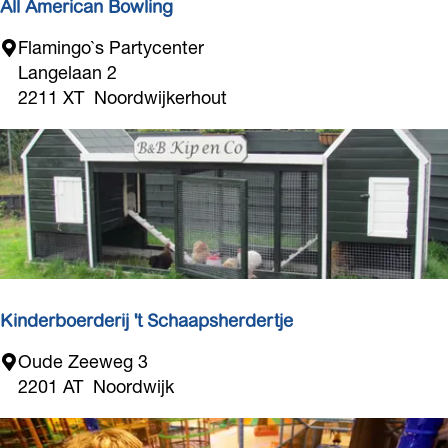
n
All American Bowling
e
A
Flamingo`s Partycenter
n
l
Langelaan 2
z
l
2211 XT
Noordwijkerhout
e
A
e
m
e
r
i
c
a
n
B
Kinderboerderij 't Schaapsherdertje
o
K
Oude Zeeweg 3
w
i
2201 AT
Noordwijk
l
n
i
d
n