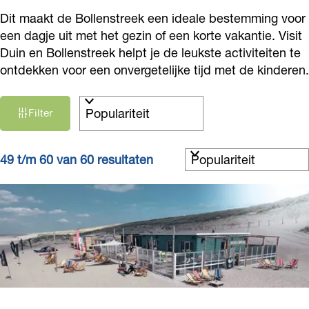
Dit maakt de Bollenstreek een ideale bestemming voor
een dagje uit met het gezin of een korte vakantie. Visit
Duin en Bollenstreek helpt je de leukste activiteiten te
ontdekken voor een onvergetelijke tijd met de kinderen.
W
S
Filter
a
o
r
t
t
S
z
49 t/m 60 van 60 resultaten
e
o
o
e
r
e
r
t
k
o
e
j
p
e
e
:
r
o
p