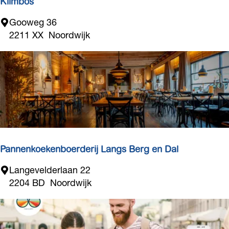
Klimbos
p
s
K
Gooweg 36
h
l
2211 XX
Noordwijk
e
i
r
m
d
b
e
o
r
s
t
j
e
Pannenkoekenboerderij Langs Berg en Dal
P
Langevelderlaan 22
a
2204 BD
Noordwijk
n
n
e