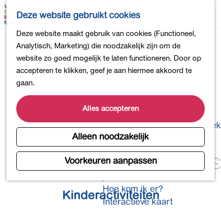
Bollen en Bloemen
K
Z
Deze website gebruikt cookies
Winkelen
a
o
M
G
Deze website maakt gebruik van cookies (Functioneel,
Uit eten
a
e
e
a
Analytisch, Marketing) die noodzakelijk zijn om de
DB4daagse - Inschrijven
r
k
n
n
website zo goed mogelijk te laten functioneren. Door op
Kinderactiviteiten
t
e
u
a
accepteren te klikken, geef je aan hiermee akkoord te
De natuur in
n
a
gaan.
Polders en plassen
r
Landgoederen
d
Alles accepteren
Musea en meer
e
Producten uit de Bollenstreek
h
Alleen noodzakelijk
Gezond en actief
o
Eropuit met de kids
m
Voorkeuren aanpassen
Overnachten
e
Plan je bezoek
p
Hoe kom ik er?
Kinderactiviteiten
a
Interactieve kaart
g
e