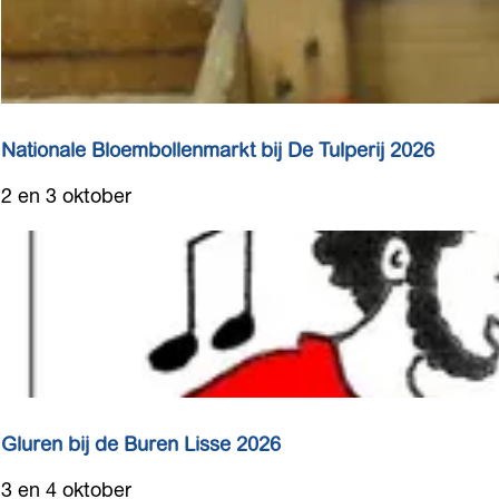
e
e
r
o
p
:
Nationale Bloembollenmarkt bij De Tulperij 2026
N
2 en 3 oktober
a
t
i
o
n
a
l
e
B
Gluren bij de Buren Lisse 2026
l
G
3 en 4 oktober