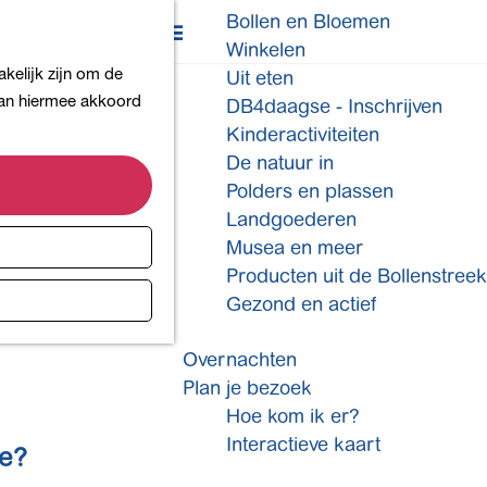
Bollen en Bloemen
K
Z
Winkelen
a
o
M
kelijk zijn om de
Uit eten
a
e
e
 aan hiermee akkoord
DB4daagse - Inschrijven
r
k
n
Kinderactiviteiten
t
e
u
De natuur in
n
Polders en plassen
Landgoederen
Musea en meer
Producten uit de Bollenstreek
Gezond en actief
Overnachten
Plan je bezoek
Hoe kom ik er?
Interactieve kaart
se?