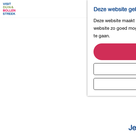
Deze website geb
G
Deze website maakt g
a
website zo goed moge
n
te gaan.
a
a
r
d
e
h
o
m
e
p
a
Je
g
e