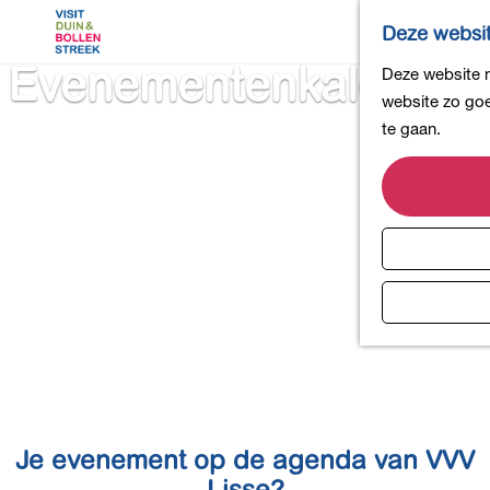
Deze websit
Evenementenkalender
G
Deze website m
a
website zo goe
n
te gaan.
a
a
r
d
e
h
o
m
e
p
a
Je evenement op de agenda van VVV
g
e