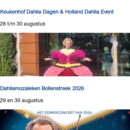
p
:
Keukenhof Dahlia Dagen & Holland Dahlia Event
K
28 t/m 30 augustus
e
u
k
e
n
h
o
f
D
Dahliamozaïeken Bollenstreek 2026
a
D
29 en 30 augustus
h
a
l
h
i
l
a
i