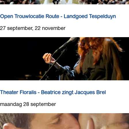
n
v
a
Open Trouwlocatie Route - Landgoed Tespelduyn
n
O
27 september, 22 november
P
p
o
e
p
n
c
T
o
r
r
o
e
u
a
w
l
l
Theater Floralis - Beatrice zingt Jacques Brel
l
o
s
T
maandag 28 september
c
o
h
a
u
e
t
n
a
i