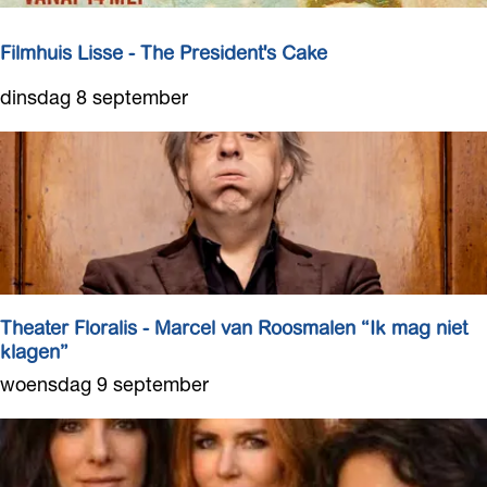
i
t
o
j
u
r
Filmhuis Lisse - The President's Cake
i
a
n
F
dinsdag 8 september
l
L
i
i
i
l
s
s
m
L
s
h
a
e
u
d
i
i
s
e
L
s
Theater Floralis - Marcel van Roosmalen “Ik mag niet
i
n
klagen”
s
i
T
woensdag 9 september
s
g
h
e
h
e
-
t
a
T