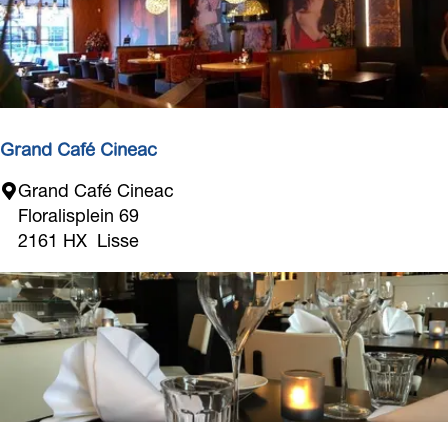
i
p
B
i
c
y
c
Grand Café Cineac
l
G
Grand Café Cineac
e
r
Floralisplein 69
T
a
2161 HX
Lisse
o
n
u
d
r
C
a
f
é
C
i