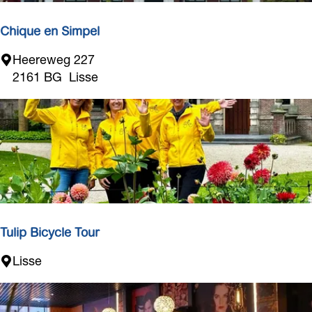
v
a
Chique en Simpel
n
C
Heereweg 227
L
h
2161 BG
Lisse
i
i
s
q
s
u
e
e
e
n
S
i
m
Tulip Bicycle Tour
p
T
Lisse
e
u
l
l