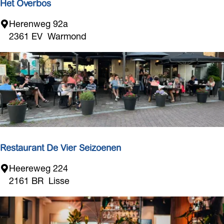
Het Overbos
H
Herenweg 92a
e
2361 EV
Warmond
t
O
v
e
r
b
o
s
Restaurant De Vier Seizoenen
R
Heereweg 224
e
2161 BR
Lisse
s
t
a