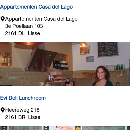
j
Appartementen Casa del Lago
A
Appartementen Casa del Lago
p
3e Poellaan 103
p
2161 DL
Lisse
a
r
t
e
m
e
n
t
e
Evi Deli Lunchroom
n
E
Heereweg 218
C
v
2161 BR
Lisse
a
i
s