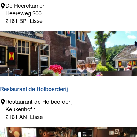
e
D
De Heerekamer
n
e
Heereweg 200
H
2161 BP
Lisse
e
e
r
e
k
a
m
e
r
Restaurant de Hofboerderij
R
Restaurant de Hofboerderij
e
Keukenhof 1
s
2161 AN
Lisse
t
a