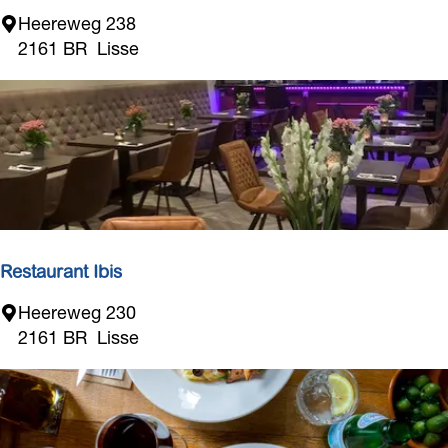
L
Heereweg 238
a
2161 BR
Lisse
R
o
s
a
r
i
o
L
i
Restaurant Ibis
s
R
Heereweg 230
s
e
2161 BR
Lisse
e
s
t
a
u