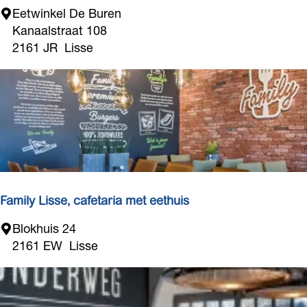
i
D
Eetwinkel De Buren
n
e
Kanaalstraat 108
i
B
2161 JR
Lisse
u
r
e
n
L
i
s
s
e
Family Lisse, cafetaria met eethuis
F
Blokhuis 24
a
2161 EW
Lisse
m
i
l