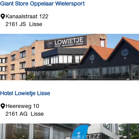
Giant Store Oppelaar Wielersport
G
Kanaalstraat 122
i
2161 JS
Lisse
a
n
t
S
t
o
r
e
O
Hotel Lowietje Lisse
p
H
Heereweg 10
p
o
2161 AG
Lisse
e
t
l
e
a
l