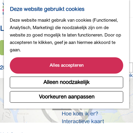
Bollen en Bloemen
K
Z
Deze website gebruikt cookies
Winkelen
a
o
M
G
Deze website maakt gebruik van cookies (Functioneel,
Uit eten
a
e
e
Locaties
a
Analytisch, Marketing) die noodzakelijk zijn om de
DB4daagse - Inschrijven
r
k
n
n
website zo goed mogelijk te laten functioneren. Door op
Kinderactiviteiten
t
e
u
a
W
accepteren te klikken, geef je aan hiermee akkoord te
S
De natuur in
n
Filter
a
gaan.
a
o
Polders en plassen
r
r
t
Landgoederen
d
t
S
Alles accepteren
z
25 t/m 48 van 1486 resultaten
Musea en meer
e
e
o
o
Producten uit de Bollenstreek
h
e
r
Alleen noodzakelijk
e
Gezond en actief
o
r
t
k
m
o
e
Voorkeuren aanpassen
Overnachten
j
e
p
e
Plan je bezoek
e
p
:
r
Hoe kom ik er?
a
o
Interactieve kaart
g
p
e
: