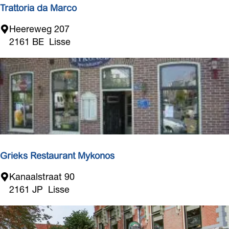
n
Trattoria da Marco
e
T
Heereweg 207
a
r
2161 BE
Lisse
c
a
t
t
o
r
i
a
d
a
Grieks Restaurant Mykonos
M
G
Kanaalstraat 90
a
r
2161 JP
Lisse
r
i
c
e
o
k