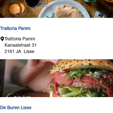
r
a
n
t
I
Trattoria Panini
b
T
Trattoria Panini
i
r
Kanaalstraat 31
s
a
2161 JA
Lisse
t
t
o
r
i
a
P
a
n
De Buren Lisse