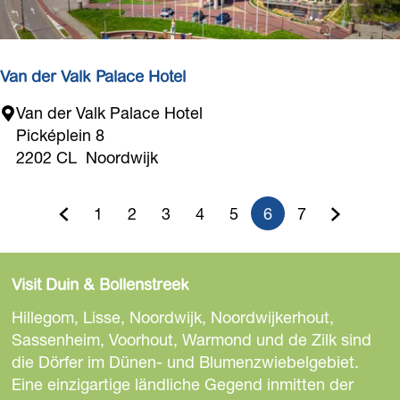
u
f
d
e
Van der Valk Palace Hotel
m
V
Van der Valk Palace Hotel
L
a
Picképlein 8
a
n
2202 CL
Noordwijk
n
d
d
e
g
1
2
3
4
5
6
7
r
G
G
G
G
G
G
A
G
Z
u
V
t
e
e
e
e
e
e
k
e
u
a
O
Visit Duin & Bollenstreek
l
h
h
h
h
h
h
t
h
r
l
k
Hillegom, Lisse, Noordwijk, Noordwijkerhout,
m
e
e
e
e
e
e
u
e
n
P
Sassenheim, Voorhout, Warmond und de Zilk sind
e
a
die Dörfer im Dünen- und Blumenzwiebelgebiet.
n
z
z
z
z
z
e
z
ä
n
l
Eine einzigartige ländliche Gegend inmitten der
h
S
u
u
u
u
u
l
u
c