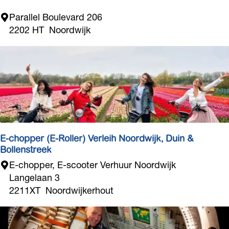
o
H
Parallel Boulevard 206
e
o
2202 HT
Noordwijk
d
t
e
l
t
h
e
B
L
E-chopper (E-Roller) Verleih Noordwijk, Duin &
O
Bollenstreek
O
E
E-chopper, E-scooter Verhuur Noordwijk
M
-
Langelaan 3
c
2211XT
Noordwijkerhout
h
o
p