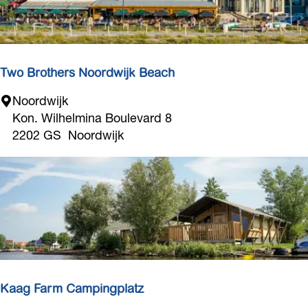
S
Z
e
e
a
e
s
i
Two Brothers Noordwijk Beach
d
T
Noordwijk
e
w
Kon. Wilhelmina Boulevard 8
o
2202 GS
Noordwijk
B
r
o
t
h
e
r
s
N
Kaag Farm Campingplatz
o