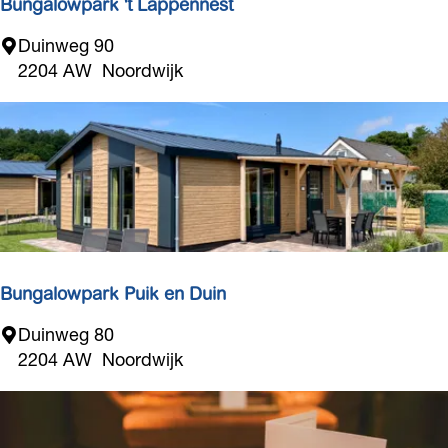
Bungalowpark 't Lappennest
B
Duinweg 90
u
2204 AW
Noordwijk
n
g
a
l
o
w
p
a
r
Bungalowpark Puik en Duin
k
B
Duinweg 80
'
u
2204 AW
Noordwijk
t
n
L
g
a
a
p