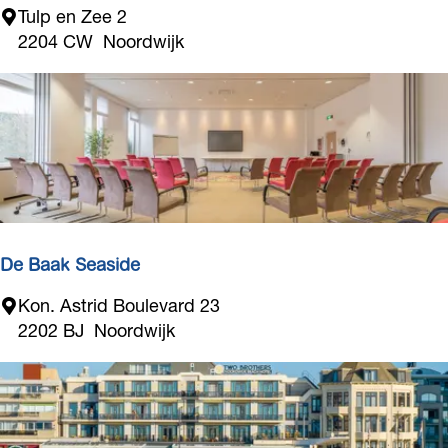
B
Tulp en Zee 2
u
2204 CW
Noordwijk
n
g
a
l
o
w
p
a
r
De Baak Seaside
c
D
Kon. Astrid Boulevard 23
k
e
2202 BJ
Noordwijk
T
B
u
a
l
a
p
k
&