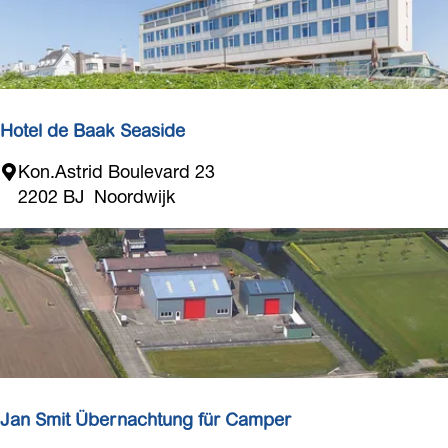
u
S
o
l
e
i
Hotel de Baak Seaside
l
H
Kon.Astrid Boulevard 23
o
2202 BJ
Noordwijk
t
e
l
d
e
B
a
a
k
Jan Smit Übernachtung für Camper
S