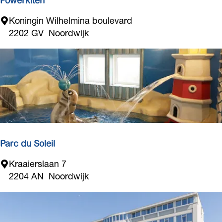
o
Powerkiten
o
t
P
Koningin Wilhelmina boulevard
r
e
o
2202 GV
Noordwijk
s
l
w
t
e
r
k
i
t
e
n
Parc du Soleil
P
Kraaierslaan 7
a
2204 AN
Noordwijk
r
c
d