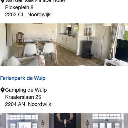
Van der Valk Palace Hotel
e
H
a
Picképlein 8
l
o
n
2202 CL
Noordwijk
t
d
e
e
l
r
V
a
l
k
P
a
Ferienpark de Wulp
l
F
Camping de Wulp
a
e
Kraaierslaan 25
c
r
2204 AN
Noordwijk
e
i
H
e
o
n