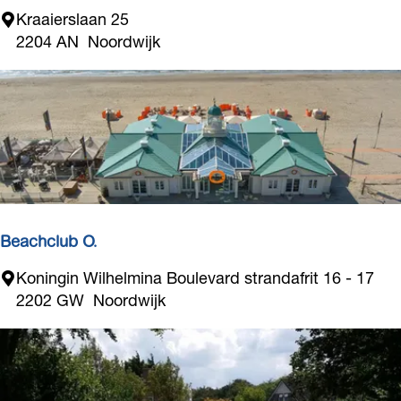
s
c
C
Kraaierslaan 25
h
a
2204 AN
Noordwijk
H
m
o
p
u
i
s
n
e
g
D
e
W
u
Beachclub O.
l
B
Koningin Wilhelmina Boulevard strandafrit 16 - 17
p
e
2202 GW
Noordwijk
a
c
h
c