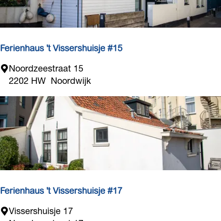
i
B
o
l
l
Ferienhaus 't Vissershuisje #15
e
F
Noordzeestraat 15
n
e
2202 HW
Noordwijk
s
r
c
i
h
e
u
n
u
h
r
a
u
s
'
Ferienhaus 't Vissershuisje #17
t
F
Vissershuisje 17
V